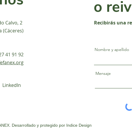
o rei
do Calvo, 2
Recibirás una r
a (Cáceres)
Nombre y apellido
927 41 91 92
efanex.org
Mensaje
LinkedIn
NEX. Desarrollado y protegido por
Indice Design