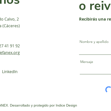
o rei
do Calvo, 2
Recibirás una r
a (Cáceres)
Nombre y apellido
927 41 91 92
efanex.org
Mensaje
LinkedIn
NEX. Desarrollado y protegido por
Indice Design