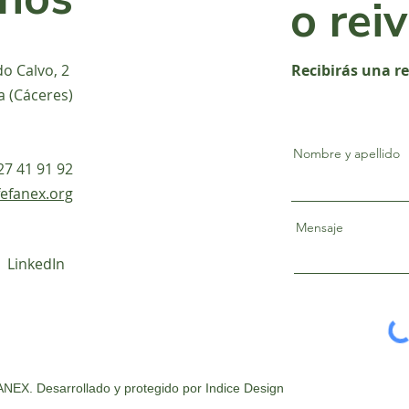
o rei
do Calvo, 2
Recibirás una r
a (Cáceres)
Nombre y apellido
927 41 91 92
efanex.org
Mensaje
LinkedIn
NEX. Desarrollado y protegido por
Indice Design