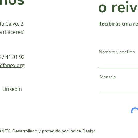
o rei
do Calvo, 2
Recibirás una r
a (Cáceres)
Nombre y apellido
927 41 91 92
efanex.org
Mensaje
LinkedIn
NEX. Desarrollado y protegido por
Indice Design