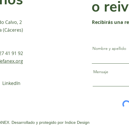
o rei
do Calvo, 2
Recibirás una r
a (Cáceres)
Nombre y apellido
927 41 91 92
efanex.org
Mensaje
LinkedIn
NEX. Desarrollado y protegido por
Indice Design