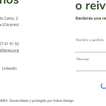
o rei
do Calvo, 2
Recibirás una r
a (Cáceres)
Nombre y apellido
927 41 91 92
efanex.org
Mensaje
LinkedIn
NEX. Desarrollado y protegido por
Indice Design