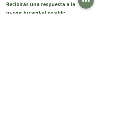
Recibirás una respuesta a la
mayor brevedad posible.
Nombre y apellido
Teléfono
Email
Mensaje