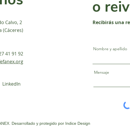
o rei
do Calvo, 2
Recibirás una r
a (Cáceres)
Nombre y apellido
927 41 91 92
efanex.org
Mensaje
LinkedIn
NEX. Desarrollado y protegido por
Indice Design