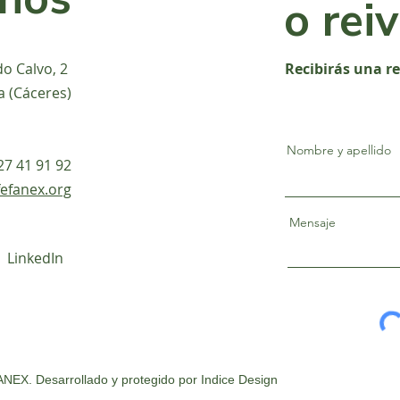
o rei
do Calvo, 2
Recibirás una r
a (Cáceres)
Nombre y apellido
927 41 91 92
efanex.org
Mensaje
LinkedIn
NEX. Desarrollado y protegido por
Indice Design